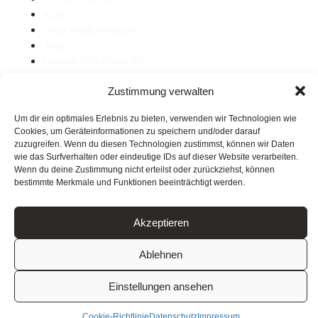
AGB
Vega Radiofrequenz
Shop
Cookie-Richtlinie (EU)
Impressum
Zustimmung verwalten
Haftungsausschluss
Datenschutz
Um dir ein optimales Erlebnis zu bieten, verwenden wir Technologien wie
Microneedling
Cookies, um Geräteinformationen zu speichern und/oder darauf
Mikrodermabrasion
zuzugreifen. Wenn du diesen Technologien zustimmst, können wir Daten
Laser Haarentfernung
wie das Surfverhalten oder eindeutige IDs auf dieser Website verarbeiten.
über mich
Wenn du deine Zustimmung nicht erteilst oder zurückziehst, können
bestimmte Merkmale und Funktionen beeinträchtigt werden.
Hautpflegekonzepte
Gesichtsbehandlungen
Kontakt
Akzeptieren
Home
Ablehnen
Einstellungen ansehen
Cookie-Richtlinie
Datenschutz
Impressum